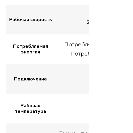
40 метров в мин
Рабочая скорость
50 метров в минуту
Потребляемая мощность п
Потребляемая
энергия
Потребляемая мощнос
Подключение
Ethernet, Com P
Рабочая
температура