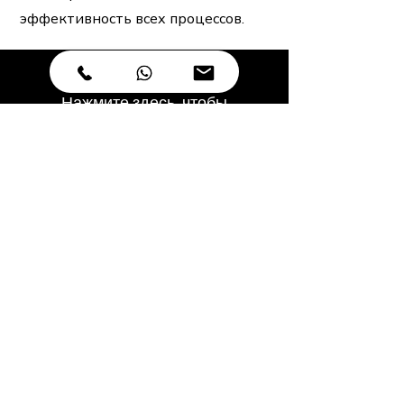
эффективность всех процессов.
Нажмите здесь, чтобы
ознакомиться с часто
задаваемыми вопросами и
ответами!
Часто задаваемые вопросы
Узнайте больше о
нас