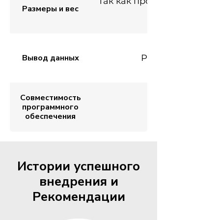
Так как продукция изгота
Размеры и вес
Вывод данных
PDF, JPEG, CSV, 
Совместимость
программного
обеспечения
Истории успешного
внедрения и
Рекомендации