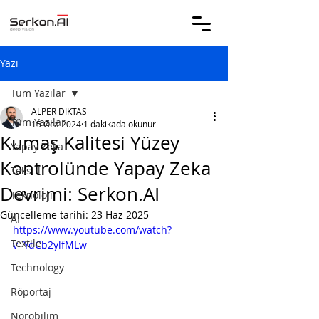
Yazı
Tüm Yazılar
ALPER DIKTAS
Tüm Yazılar
15 Oca 2024
1 dakikada okunur
Kumaş Kalitesi Yüzey
Yapay Zeka
Kontrolünde Yapay Zeka
Tekstil
Devrimi: Serkon.AI
Teknoloji
Güncelleme tarihi:
23 Haz 2025
AI
https://www.youtube.com/watch?
Textile
v=YdCb2ylfMLw
Technology
Röportaj
Nörobilim