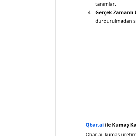
tanımlar.
Gerçek Zamanlı 
durdurulmadan so
Qbar.ai
 ile Kumaş K
Qbar.ai, kumaş üretimi