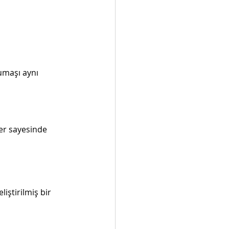
umaşı aynı 
ler sayesinde 
iştirilmiş bir 