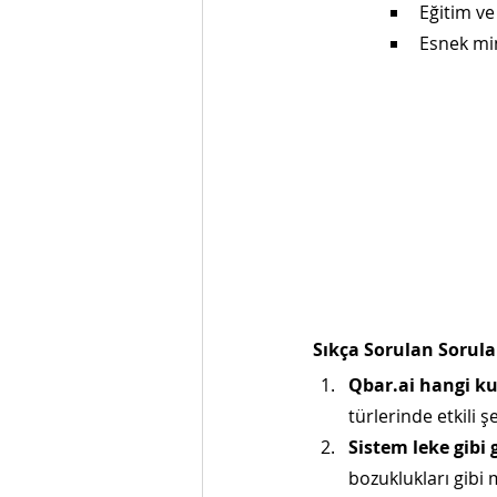
Eğitim ve 
Esnek mim
Sıkça Sorulan Sorula
Qbar.ai hangi ku
türlerinde etkili şe
Sistem leke gibi
bozuklukları gibi m