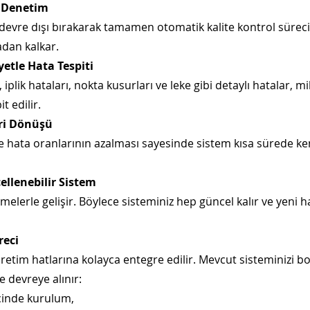
 Denetim
devre dışı bırakarak tamamen otomatik kalite kontrol süreci 
tadan kalkar.
etle Hata Tespiti
plik hataları, nokta kusurları ve leke gibi detaylı hatalar, mil
t edilir.
eri Dönüşü
 ve hata oranlarının azalması sayesinde sistem kısa sürede ke
ellenebilir Sistem
emelerle gelişir. Böylece sisteminiz hep güncel kalır ve yeni h
reci
retim hatlarına kolayca entegre edilir. Mevcut sisteminizi 
 devreye alınır:
çinde kurulum,