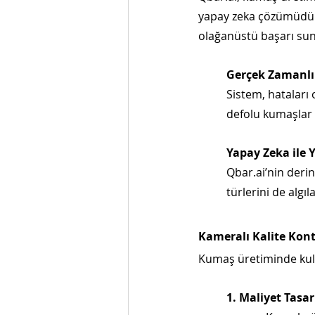
yapay zeka çözümüdür.
olağanüstü başarı sun
Gerçek Zamanlı 
Sistem, hataları
defolu kumaşlar 
Yapay Zeka ile 
Qbar.ai’nin deri
türlerini de algı
Kameralı Kalite Kon
Kumaş üretiminde kulla
1. Maliyet Tasa