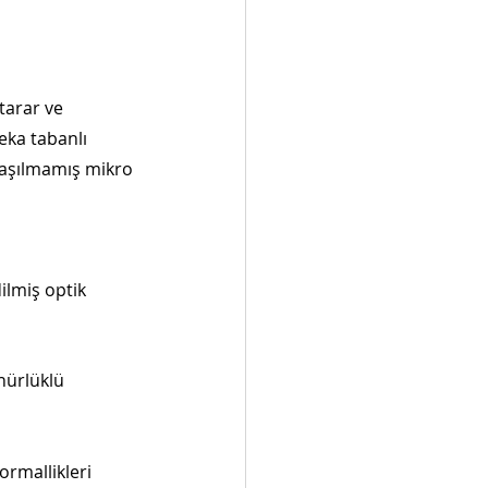
tarar ve 
eka tabanlı 
ılaşılmamış mikro 
ilmiş optik 
nürlüklü 
normallikleri 