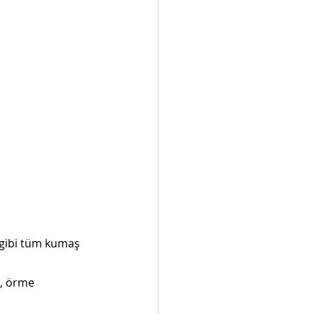
 gibi tüm kumaş 
ı, örme 