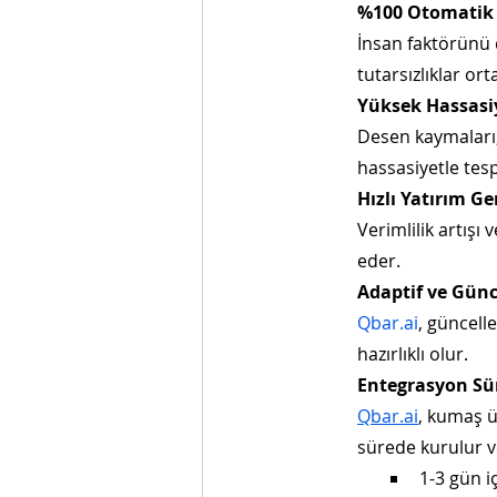
%100 Otomatik
İnsan faktörünü 
tutarsızlıklar or
Yüksek Hassasiy
Desen kaymaları, i
hassasiyetle tespi
Hızlı Yatırım G
Verimlilik artışı
eder.
Adaptif ve Günc
Qbar.ai
, güncell
hazırlıklı olur.
Entegrasyon Sü
Qbar.ai
, kumaş ü
sürede kurulur ve
1-3 gün i