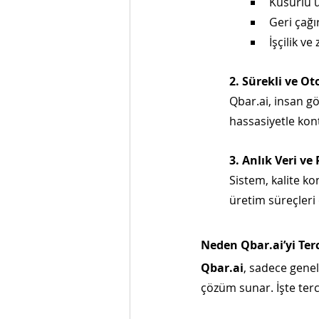
Kusurlu ü
Geri çağı
İşçilik v
2. Sürekli ve O
Qbar.ai, insan gö
hassasiyetle kon
3. Anlık Veri v
Sistem, kalite ko
üretim süreçleri 
Neden Qbar.ai’yi Ter
Qbar.ai
, sadece genel
çözüm sunar. İşte terc