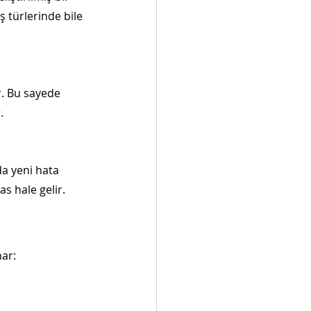
türlerinde bile 
. Bu sayede 
.
a yeni hata 
s hale gelir.
nar: