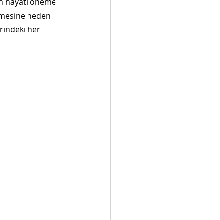
in hayati öneme 
ilmesine neden 
rindeki her 