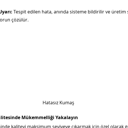
Uyarı:
 Tespit edilen hata, anında sisteme bildirilir ve üretim 
run çözülür.
Hatasız Kumaş
alitesinde Mükemmelliği Yakalayın
nde kaliteyi maksimum seviyeye çıkarmak için özel olarak gel