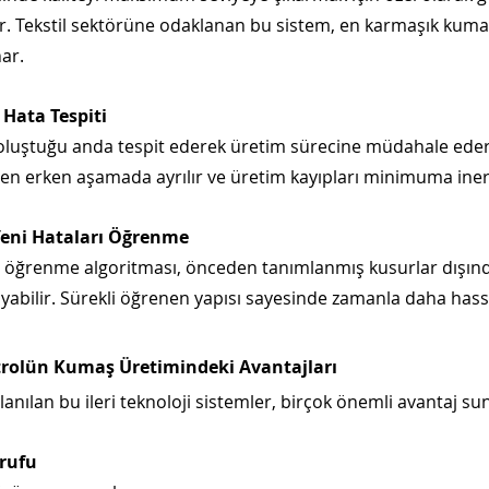
 Tekstil sektörüne odaklanan bu sistem, en karmaşık kumaş 
ar.
Hata Tespiti
 oluştuğu anda tespit ederek üretim sürecine müdahale eder
en erken aşamada ayrılır ve üretim kayıpları minimuma iner
Yeni Hataları Öğrenme
n öğrenme algoritması, önceden tanımlanmış kusurlar dışınd
layabilir. Sürekli öğrenen yapısı sayesinde zamanla daha hassa
trolün Kumaş Üretimindeki Avantajları
nılan bu ileri teknoloji sistemler, birçok önemli avantaj su
rrufu