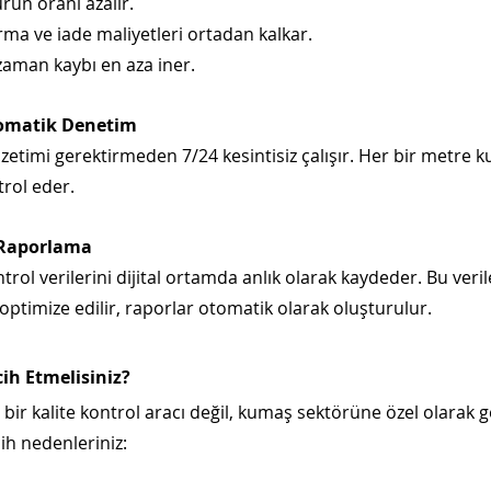
rün oranı azalır.
rma ve iade maliyetleri ortadan kalkar.
e zaman kaybı en aza iner.
tomatik Denetim
zetimi gerektirmeden 7/24 kesintisiz çalışır. Her bir metre k
trol eder.
e Raporlama
ntrol verilerini dijital ortamda anlık olarak kaydeder. Bu veri
optimize edilir, raporlar otomatik olarak oluşturulur.
cih Etmelisiniz?
 bir kalite kontrol aracı değil, kumaş sektörüne özel olarak gel
ih nedenleriniz: