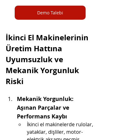
Demo Talebi
İkinci El Makinelerinin 
Üretim Hattına 
Uyumsuzluk ve 
Mekanik Yorgunluk 
Riski
Mekanik Yorgunluk: 
Aşınan Parçalar ve 
Performans Kaybı
İkinci el makinelerde rulolar, 
yataklar, dişliler, motor-
elektrik aksamı geçmiş 