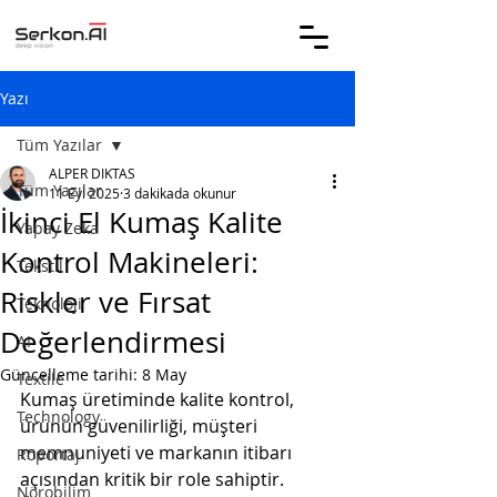
Yazı
Tüm Yazılar
ALPER DIKTAS
Tüm Yazılar
11 Eyl 2025
3 dakikada okunur
İkinci El Kumaş Kalite
Yapay Zeka
Kontrol Makineleri:
Tekstil
Riskler ve Fırsat
Teknoloji
Değerlendirmesi
AI
Güncelleme tarihi:
8 May
Textile
Kumaş üretiminde kalite kontrol, 
Technology
ürünün güvenilirliği, müşteri 
memnuniyeti ve markanın itibarı 
Röportaj
açısından kritik bir role sahiptir. 
Nörobilim