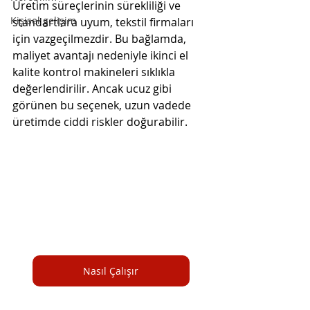
Üretim süreçlerinin sürekliliği ve 
Kişisel gelişim
standartlara uyum, tekstil firmaları 
için vazgeçilmezdir. Bu bağlamda, 
maliyet avantajı nedeniyle ikinci el 
kalite kontrol makineleri sıklıkla 
değerlendirilir. Ancak ucuz gibi 
görünen bu seçenek, uzun vadede 
üretimde ciddi riskler doğurabilir.
Nasıl Çalışır