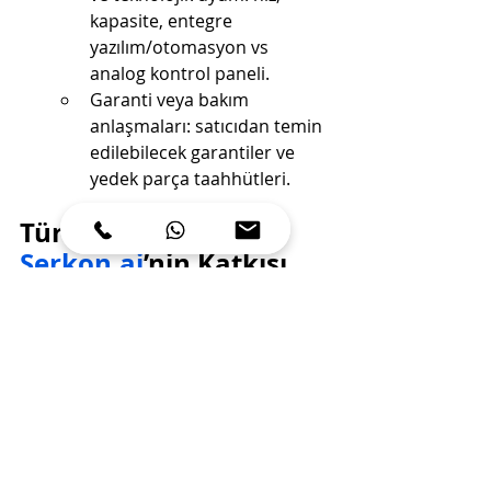
kapasite, entegre 
yazılım/otomasyon vs 
analog kontrol paneli.
Garanti veya bakım 
anlaşmaları: satıcıdan temin 
edilebilecek garantiler ve 
yedek parça taahhütleri.
Türkiye Pazarı ve 
Serkon.ai
’nin Katkısı
Serkon.ai
 olarak, ürünlerimizi 
tasarlarken yukarıdaki riskleri göz 
önünde bulunduruyor; sıfır kalite 
kontrol makinelerinde sunduğumuz 
avantajlar şunlardır:
Gelişmiş teknoloji & 
yazılım stabilitesi
: Ölçüm 
doğruluğu, veri raporlaması 