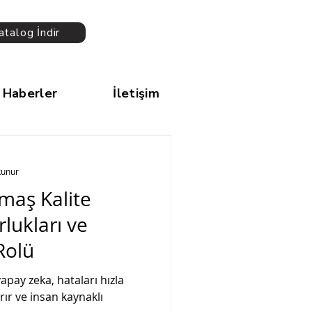
atalog İndir
Haberler
İletişim
kunur
aş Kalite
lukları ve
Rolü
pay zeka, hataları hızla
ırır ve insan kaynaklı